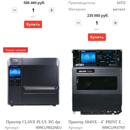
586 460 руб.
Производитель
SATO
Материал
металл
235 000 руб.
шт
Купить
шт
Купить
Лидер продаж
Принтер CL6NX PLUS 305 dpi
Принтер S84NX - 4" PRINT ENGINE
Артикул
WWCLPB02NEU
Артикул
WWCLPA07NT