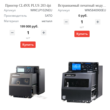
Принтер CL4NX PLUS 203 dpi
Встраиваемый печатный модуль SATO S84-ex 305 dpi TT RH
Артикул
WWCLP102NEU
Артикул
WWS840900EU
0 руб.
Производитель
SATO
Материал
металл
199 000 руб.
шт
Купить
шт
Купить