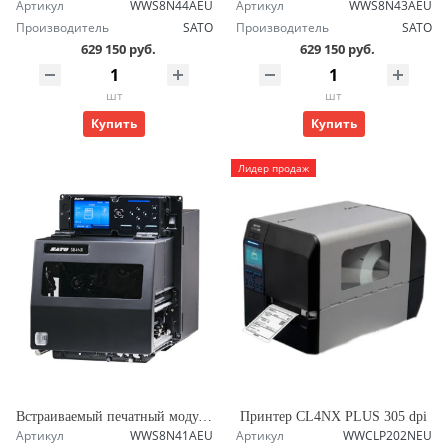
Артикул
WWS8N44AEU
Артикул
WWS8N43AEU
Производитель
SATO
Производитель
SATO
629 150 руб.
629 150 руб.
шт
шт
Купить
Купить
Лидер продаж
Встраиваемый печатный модуль SATO S86NX TT LH 203 dpi
Принтер CL4NX PLUS 305 dpi
Артикул
WWS8N41AEU
Артикул
WWCLP202NEU