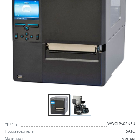
Артикул
WWCLPA02NEU
Производитель
SATO
Материал
металл