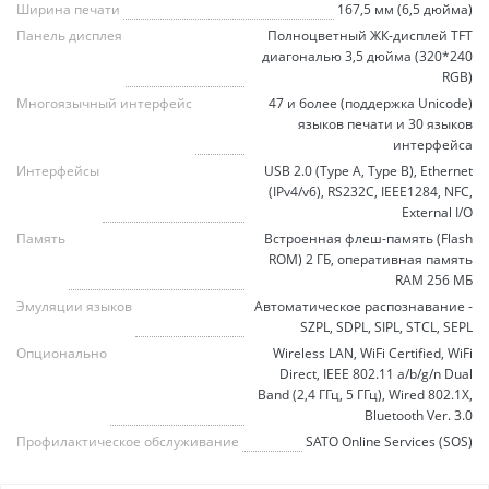
Ширина печати
167,5 мм (6,5 дюйма)
Панель дисплея
Полноцветный ЖК-дисплей TFT
диагональю 3,5 дюйма (320*240
RGB)
Многоязычный интерфейс
47 и более (поддержка Unicode)
языков печати и 30 языков
интерфейса
Интерфейсы
USB 2.0 (Type A, Type B), Ethernet
(IPv4/v6), RS232C, IEEE1284, NFC,
External I/O
Память
Встроенная флеш-память (Flash
ROM) 2 ГБ, оперативная память
RAM 256 МБ
Эмуляции языков
Автоматическое распознавание -
SZPL, SDPL, SIPL, STCL, SEPL
Опционально
Wireless LAN, WiFi Certified, WiFi
Direct, IEEE 802.11 a/b/g/n Dual
Band (2,4 ГГц, 5 ГГц), Wired 802.1X,
Bluetooth Ver. 3.0
Профилактическое обслуживание
SATO Online Services (SOS)