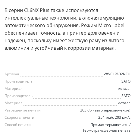
В серии CL6NX Plus также используются
интеллектуальные технологии, включая эмуляцию
автоматического обнаружения. Режим Micro Label
обеспечивает точность, а принтер долговечен и
надежен, поскольку имеет жесткую раму из литого
алюминия и устойчивый к коррозии материал.
Артикул
WWCLPA02NEU
Производитель
SATO
Материал
металл
Производитель
SATO
Материал
металл
Разрешение печати
203 dpi (автопереключение)
Скорость печати
254 мм/с 203 мм/с
Способ печати
Прямая термопечать /
Термотрансферная печать